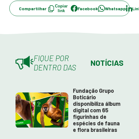
Copiar
Compartilhar
Facebook
Whatsapp
Lin
link
FIQUE POR
NOTÍCIAS
DENTRO DAS
Fundação Grupo
Boticário
disponibiliza álbum
digital com 65
figurinhas de
espécies de fauna
e flora brasileiras