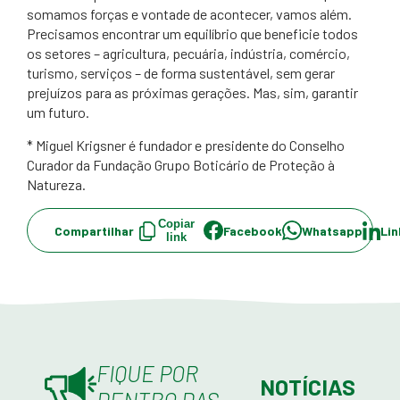
somamos forças e vontade de acontecer, vamos além.
Precisamos encontrar um equilíbrio que beneficie todos
os setores – agricultura, pecuária, indústria, comércio,
turismo, serviços – de forma sustentável, sem gerar
prejuízos para as próximas gerações. Mas, sim, garantir
um futuro.
* Miguel Krigsner é fundador e presidente do Conselho
Curador da Fundação Grupo Boticário de Proteção à
Natureza.
Copiar
Compartilhar
Facebook
Whatsapp
Lin
link
FIQUE POR
NOTÍCIAS