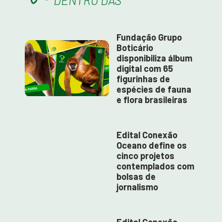
DENTRO DAS
Fundação Grupo
Boticário
disponibiliza álbum
digital com 65
figurinhas de
espécies de fauna
e flora brasileiras
Edital Conexão
Oceano define os
cinco projetos
contemplados com
bolsas de
jornalismo