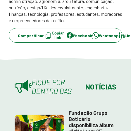
administração, agronomia, arquitetura, comunicação,
nutrição, design/UX, desenvolvimento, engenharia,
finanças, tecnologia, professores, estudantes, moradores
e empreendedores da região.
Copiar
Compartilhar
Facebook
Whatsapp
Lin
link
FIQUE POR
NOTÍCIAS
DENTRO DAS
Fundação Grupo
Boticário
disponibiliza álbum