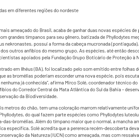
das em diferentes regiões do nordeste
a mais ameaçado do Brasil, acaba de ganhar duas novas espécies de
com grandes tímpanos para seu gênero, batizada de Phyllodytes m
 nekronastes, possui a forma da cabeça mucronada (pontiaguda),
da dos outros anfíbios do mesmo grupo. As espécies, até então des
cientistas apoiados pela Fundação Grupo Boticário de Proteção à 
ntrado em Ilhéus (BA), foi localizado pelo som emitido entre folhas 
que as bromélias poderiam esconder uma nova espécie, pois escut
nenhuma já conhecida”, afirma Mirco Solé, coordenador técnico do 
íbios do Corredor Central da Mata Atlântica do Sul da Bahia – desenv
servação da Biodiversidade.
seis metros do chão, tem uma coloração marrom relativamente unif
 Phyllodytes, do qual fazem parte espécies como Phyllodytes luteol
-das-bromélias. Além do tímpano maior que o normal, a mancha am
ca específica. Solé acredita que a perereca recém-descoberta deva 
Conservação da Natureza (IUCN) como ameaçada, mas com ressalvas 