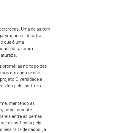
 pererecas. Uma delas tem
egatympanum. A outra,
 o que é uma
conhecidas, foram
Natureza.
de bromélias no topo das
amos um canto e não
projeto Diversidade e
olvido pelo Instituto
orme, mantendo as
us, popularmente
arela entre as pernas
ser classificada pela
pela falta de dados, já