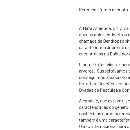
​Pererecas foram encontra
​A Mata Atlântica, o biom
apenas dois centímetros 
chamada de Dendropsophus
característica diferente 
encontradas na Bahia por 
O primeiro indivíduo, enco
árvores. “Suspeitávamos 
conseguimos associá-lo a 
Estrutura Genética dos Anf
Dríades de Pesquisa e Con
A espécie, que estava a 
características do gênero
conhecidas como perereca
também é uma característi
União Internacional para 