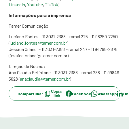
LinkedIn
,
Youtube
,
TikTok
).
Informações para a imprensa
Tamer Comunicação
Luciano Fontes – 11 3031-2388 – ramal 225 – 11 98259-7250
(
luciano.fontes@tamer.com.br
)
Jessica Orlandi – 11 3031-2388 – ramal 247 – 11 94298-2878
(
jessica.orlandi@tamer.com.br
)
Direção de Núcleo:
Ana Claudia Bellintane – 11 3031-2388 – ramal 238 – 11 99849
5628 (
anaclaudia@tamer.com.br
)
Copiar
Compartilhar
Facebook
Whatsapp
Lin
link