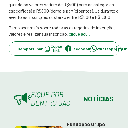
quando os valores variam de R$400 (para as categorias
específicas) a R$800 (demais participantes). Já durante o
evento as inscrições custarão entre R$500 e R$1.000.
Para saber mais sobre todas as categorias de inscrição,
valores e realizar sua inscrição,
clique aqui.​
Copiar
Compartilhar
Facebook
Whatsapp
Lin
link
FIQUE POR
NOTÍCIAS
DENTRO DAS
Fundação Grupo