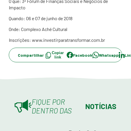
O que: 3º Fórum de Finanças Sociais e Negócios de
Impacto
Quando: 06 e 07 de junho de 2018
Onde: Complexo Aché Cultural
Inscrições: www.investirparatransformar.com.br
Copiar
Compartilhar
Facebook
Whatsapp
Lin
link
FIQUE POR
NOTÍCIAS
DENTRO DAS