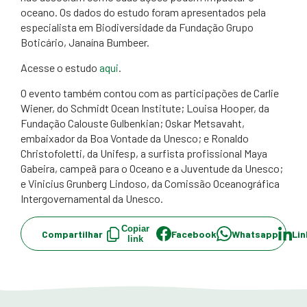
oceano. Os dados do estudo foram apresentados pela
especialista em Biodiversidade da Fundação Grupo
Boticário, Janaína Bumbeer.
Acesse o estudo
aqui
.
O evento também contou com as participações de Carlie
Wiener, do Schmidt Ocean Institute; Louisa Hooper, da
Fundação Calouste Gulbenkian; Oskar Metsavaht,
embaixador da Boa Vontade da Unesco; e Ronaldo
Christofoletti, da Unifesp, a surfista profissional Maya
Gabeira, campeã para o Oceano e a Juventude da Unesco;
e Vinicius Grunberg Lindoso, da Comissão Oceanográfica
Intergovernamental da Unesco.
Copiar
Compartilhar
Facebook
Whatsapp
Lin
link