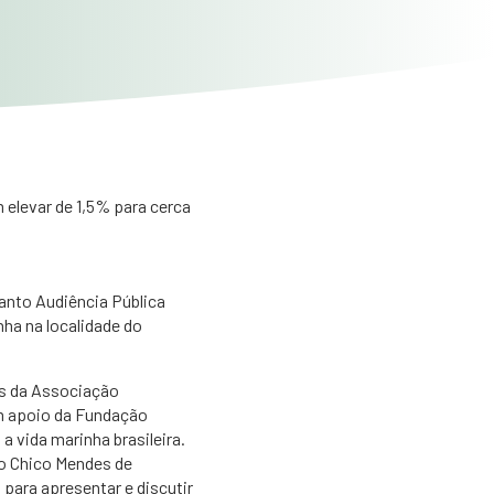
Foto: Haroldo Palo Junio
elevar de 1,5% para cerca
Santo Audiência Pública
ha na localidade do
es da Associação
om apoio da Fundação
 vida marinha brasileira.
to Chico Mendes de
para apresentar e discutir