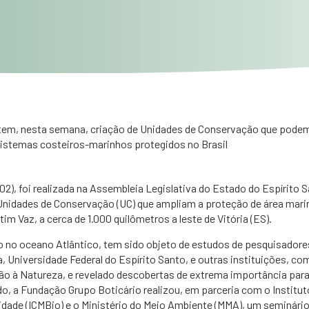
tem, nesta semana, criação de Unidades de Conservação que podem 
istemas costeiros-marinhos protegidos no Brasil
8/02), foi realizada na Assembleia Legislativa do Estado do Espírito 
 Unidades de Conservação (UC) que ampliam a proteção de área marin
im Vaz, a cerca de 1.000 quilômetros a leste de Vitória (ES).
o no oceano Atlântico, tem sido objeto de estudos de pesquisador
, Universidade Federal do Espírito Santo, e outras instituições, c
o à Natureza, e revelado descobertas de extrema importância para a
, a Fundação Grupo Boticário realizou, em parceria com o Institu
dade (ICMBio) e o Ministério do Meio Ambiente (MMA), um seminário 