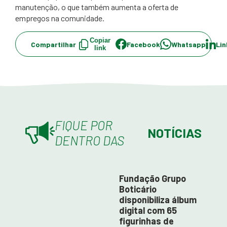
manutenção, o que também aumenta a oferta de
empregos na comunidade. ​
Copiar
Compartilhar
Facebook
Whatsapp
Lin
link
FIQUE POR
NOTÍCIAS
DENTRO DAS
Fundação Grupo
Boticário
disponibiliza álbum
digital com 65
figurinhas de