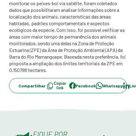
monitorar os peixes-boi via satélite, foram coletados
dados que possibilitaram analisar informações sobre a
localização dos animais, características das áreas
habitadas, padrões comportamentais e aspectos
ecológicos da espécie. Com isso, foi possível verificar as
áreas com maior tempo de permanência dos animais
monitorados, sendo uma delas na Zona de Proteção
Estuarina (ZPE) da Área de Proteção Ambiental (APA) da
Barra do Rio Mamanguape. Baseada nesta preferência, foi
proposta a ampliação dos limites territoriais da ZPE em
0,150798 hectares.
Copiar
Compartilhar
Facebook
Whatsapp
Lin
link
FIQUE POR