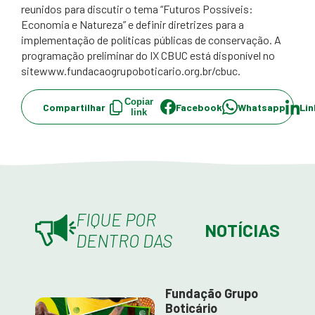
reunidos para discutir o tema “Futuros Possíveis:
Economia e Natureza” e definir diretrizes para a
implementação de políticas públicas de conservação. A
programação preliminar do IX CBUC está disponível no
sitewww.fundacaogrupoboticario.org.br/cbuc.
Copiar
Compartilhar
Facebook
Whatsapp
Lin
link
FIQUE POR
NOTÍCIAS
DENTRO DAS
Fundação Grupo
Boticário