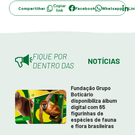
Copiar
Compartilhar
Facebook
Whatsapp
Lin
link
FIQUE POR
NOTÍCIAS
DENTRO DAS
Fundação Grupo
Boticário
disponibiliza álbum
digital com 65
figurinhas de
espécies de fauna
e flora brasileiras