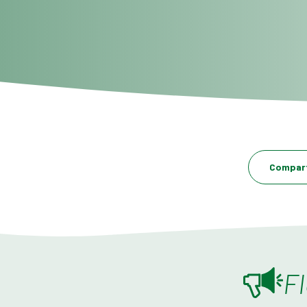
Compart
F