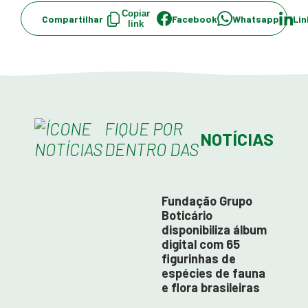
Copiar
Compartilhar
Facebook
Whatsapp
Lin
link
FIQUE POR
NOTÍCIAS
DENTRO DAS
Fundação Grupo
Boticário
disponibiliza álbum
digital com 65
figurinhas de
espécies de fauna
e flora brasileiras