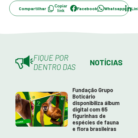
Copiar
Compartilhar
Facebook
Whatsapp
Lin
link
FIQUE POR
NOTÍCIAS
DENTRO DAS
Fundação Grupo
Boticário
disponibiliza álbum
digital com 65
figurinhas de
espécies de fauna
e flora brasileiras