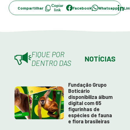
Copiar
Compartilhar
Facebook
Whatsapp
Lin
link
FIQUE POR
NOTÍCIAS
DENTRO DAS
Fundação Grupo
Boticário
disponibiliza álbum
digital com 65
figurinhas de
espécies de fauna
e flora brasileiras