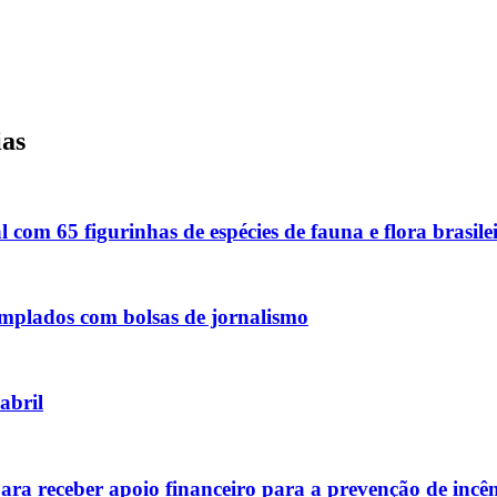
ias
com 65 figurinhas de espécies de fauna e flora brasile
emplados com bolsas de jornalismo
abril
ra receber apoio financeiro para a prevenção de incê