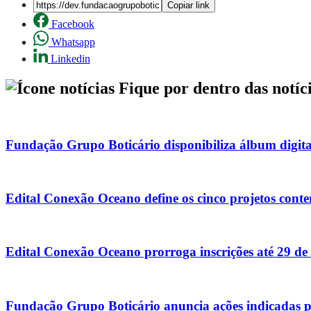
Copiar link
Facebook
Whatsapp
Linkedin
Fique por dentro das
notíc
Fundação Grupo Boticário disponibiliza álbum digital 
Edital Conexão Oceano define os cinco projetos cont
Edital Conexão Oceano prorroga inscrições até 29 de 
Fundação Grupo Boticário anuncia ações indicadas pa