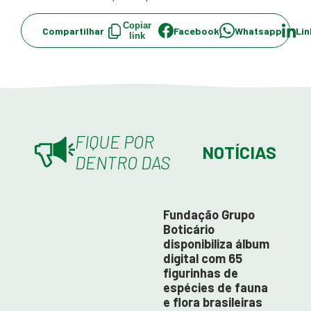
Copiar
Compartilhar
Facebook
Whatsapp
Lin
link
FIQUE POR
NOTÍCIAS
DENTRO DAS
Fundação Grupo
Boticário
disponibiliza álbum
digital com 65
figurinhas de
espécies de fauna
e flora brasileiras