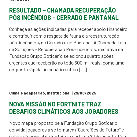
RESULTADO – CHAMADA RECUPERAÇÃO
PÓS INCÊNDIOS – CERRADO E PANTANAL
Conheça as ações indicadas para receber apoio financeiro
e contribuir com o resgate de fauna e a reestruturação
pós-incêndios, no Cerrado e no Pantanal. A Chamada Teia
de Soluções – Recuperação Pós-Incêndios, iniciativa da
Fundação Grupo Boticário selecionou quatro ações
urgentes que receberão ao todo 600 mil reais, como uma
resposta rápida ao cenário crítico […]
Clima e adaptação
,
Institucional
| 29/08/2025
NOVA MISSÃO NO FORTNITE TRAZ
DESAFIOS CLIMÁTICOS AOS JOGADORES
Novo mapa proposto pela Fundação Grupo Boticário
convida jogadores a se tornarem “Guardiões do Futuro” e
estará disponível no Fortnite a partir de 29 de agosto Com