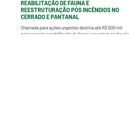
REABILITAÇÃO DE FAUNA E
REESTRUTURAÇÃO PÓS INCÊNDIOS NO
CERRADO E PANTANAL
Chamada para ações urgentes destina até R$ 600 mil
para resgate e reabilitação de fauna e reestruturação pó
incêndios no Cerrado e Pantanal Publicação atualizada
em 10/11/2025 em detrimento de atualização feita no
Regulamento da Chamada. Clique aqui para conferir mais
detalhes. Diante dos impactos causados pelos incêndio
no Cerrado e no Pantanal, intensificados por […]