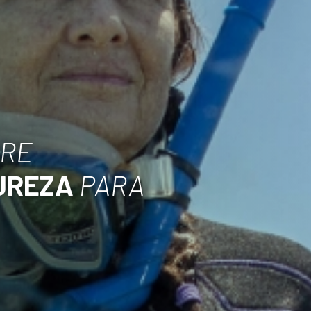
BRE
UREZA
PARA