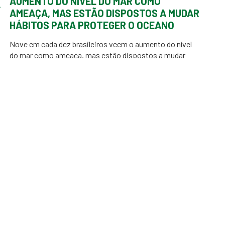
AUMENTO DO NÍVEL DO MAR COMO
A
AMEAÇA, MAS ESTÃO DISPOSTOS A MUDAR
HÁBITOS PARA PROTEGER O OCEANO
Nove em cada dez brasileiros veem o aumento do nível
do mar como ameaça, mas estão dispostos a mudar
hábitos para proteger o oceano.Pesquisa “Oceano sem
Mistérios”, realizada pela Fundação Grupo Boticário em
cooperação com a UNESCO, projeto Maré de Ciência e a
Unifesp, mostra que 87,6% da população está disposta a
mudar hábitos, embora […]