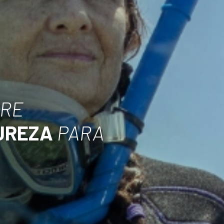
BRE
UREZA
PARA