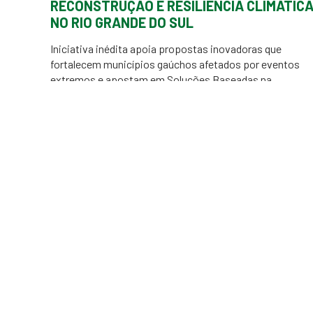
RECONSTRUÇÃO E RESILIÊNCIA CLIMÁTIC
NO RIO GRANDE DO SUL
Iniciativa inédita apoia propostas inovadoras que
fortalecem municípios gaúchos afetados por eventos
extremos e apostam em Soluções Baseadas na
Natureza para garantir segurança hídrica e resiliência
costeiro-marinha Chamada da Teia de Soluções é uma
iniciativa da Fundação Grupo Boticário de Proteção à
Natureza, em parceria com o Banco Regional de
Desenvolvimento do Extremo Sul (BRDE), […]